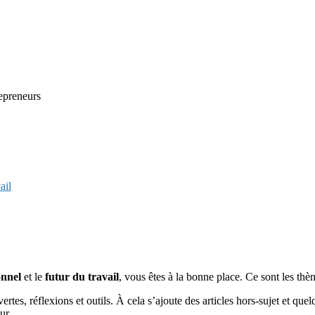
repreneurs
ail
onnel
et le
futur du travail
, vous êtes à la bonne place. Ce sont les thè
rtes, réflexions et outils. À cela s’ajoute des articles hors-sujet et quel
ur.