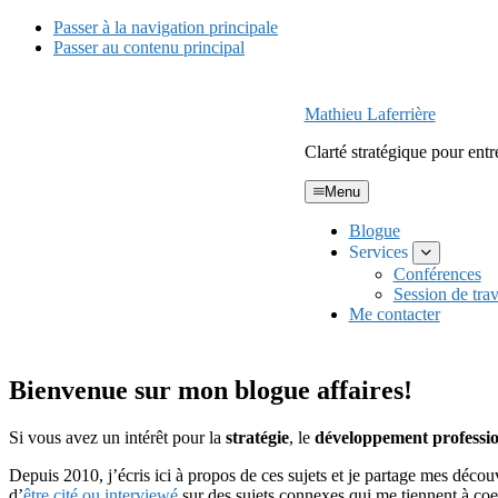
Passer à la navigation principale
Passer au contenu principal
Mathieu Laferrière
Clarté stratégique pour ent
Menu
Blogue
Services
Submenu
Conférences
Session de trav
Me contacter
Bienvenue sur mon blogue affaires!
Si vous avez un intérêt pour la
stratégie
, le
développement professi
Depuis 2010, j’écris ici à propos de ces sujets et je partage mes découve
d’
être cité ou interviewé
sur des sujets connexes qui me tiennent à coe